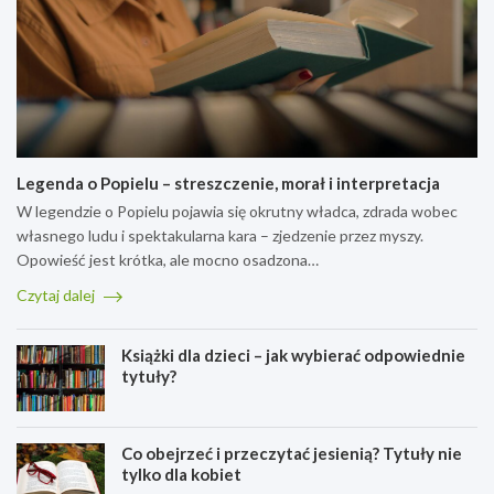
h
a
,
–
A
c
c
r
z
i
p
y
e
a
l
k
a
i
a
k
n
w
o
o
Legenda o Popielu – streszczenie, morał i interpretacja
o
n
w
s
c
o
W legendzie o Popielu pojawia się okrutny władca, zdrada wobec
t
e
c
własnego ludu i spektakularna kara – zjedzenie przez myszy.
k
p
z
Opowieść jest krótka, ale mocno osadzona…
i
c
e
z
j
s
Czytaj dalej
ż
a
n
y
s
y
Książki dla dzieci – jak wybierać odpowiednie
c
y
g
tytuły?
i
n
ł
a
t
o
a
e
s
r
z
n
Co obejrzeć i przeczytać jesienią? Tytuły nie
t
y
a
tylko dla kobiet
y
s
s