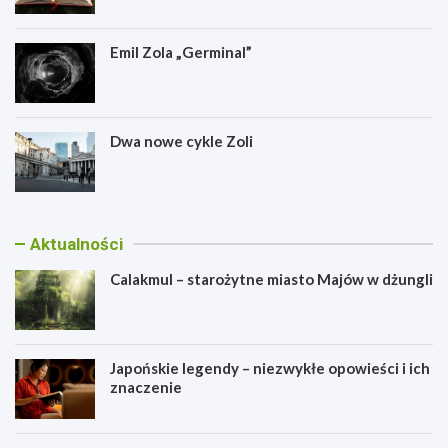
s
z
c
t
t
e
y
u
n
Emil Zola „Germinal”
k
i
e
m
u
z
Dwa nowe cykle Zoli
y
c
z
n
e
Aktualności
j
Calakmul – starożytne miasto Majów w dżungli
Japońskie legendy – niezwykłe opowieści i ich
znaczenie