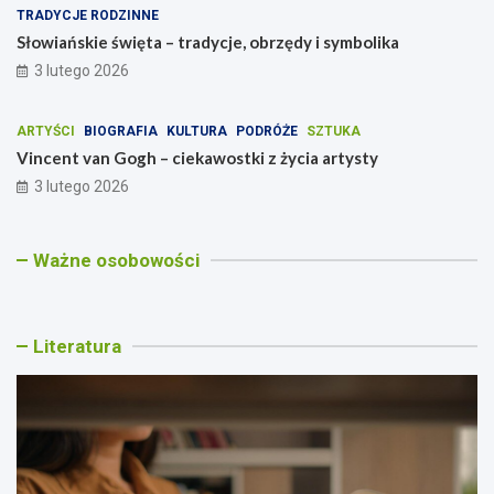
TRADYCJE RODZINNE
Słowiańskie święta – tradycje, obrzędy i symbolika
3 lutego 2026
ARTYŚCI
BIOGRAFIA
KULTURA
PODRÓŻE
SZTUKA
Vincent van Gogh – ciekawostki z życia artysty
3 lutego 2026
V
T
O
Ważne osobowości
i
w
l
n
ó
i
c
r
v
e
c
i
Literatura
n
z
a
t
o
R
v
ś
o
a
ć
d
n
J
r
G
e
i
o
a
g
g
n
o