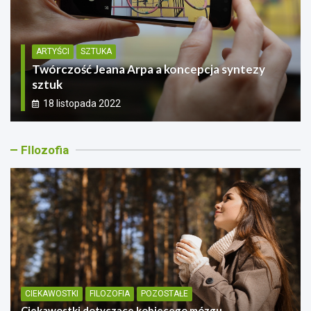
ARTYŚCI
SZTUKA
Śladami Picassa przez Paryż
6 lipca 2022
FIlozofia
CIEKAWOSTKI
FILOZOFIA
POZOSTAŁE
Ciekawostki dotyczące kobiecego mózgu