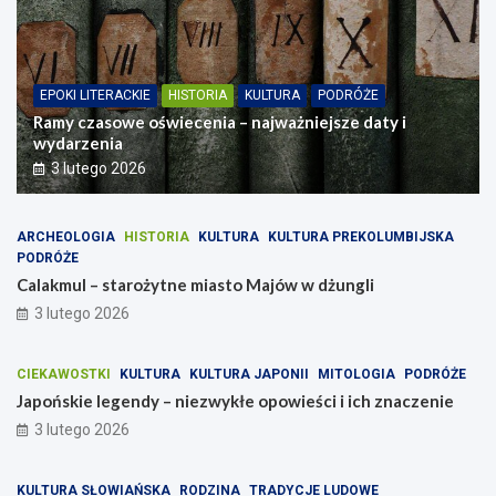
EPOKI LITERACKIE
HISTORIA
KULTURA
PODRÓŻE
Ramy czasowe oświecenia – najważniejsze daty i
wydarzenia
3 lutego 2026
ARCHEOLOGIA
HISTORIA
KULTURA
KULTURA PREKOLUMBIJSKA
PODRÓŻE
Calakmul – starożytne miasto Majów w dżungli
3 lutego 2026
CIEKAWOSTKI
KULTURA
KULTURA JAPONII
MITOLOGIA
PODRÓŻE
Japońskie legendy – niezwykłe opowieści i ich znaczenie
3 lutego 2026
KULTURA SŁOWIAŃSKA
RODZINA
TRADYCJE LUDOWE