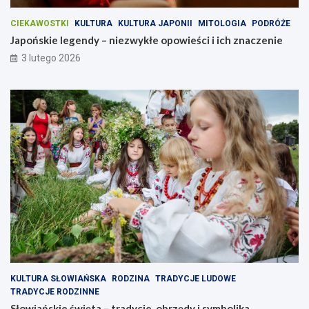
n
a
CIEKAWOSTKI
KULTURA
KULTURA JAPONII
MITOLOGIA
PODRÓŻE
c
Japońskie legendy – niezwykłe opowieści i ich znaczenie
z
3 lutego 2026
e
n
i
e
KULTURA SŁOWIAŃSKA
RODZINA
TRADYCJE LUDOWE
TRADYCJE RODZINNE
Słowiańskie święta – tradycje, obrzędy i symbolika