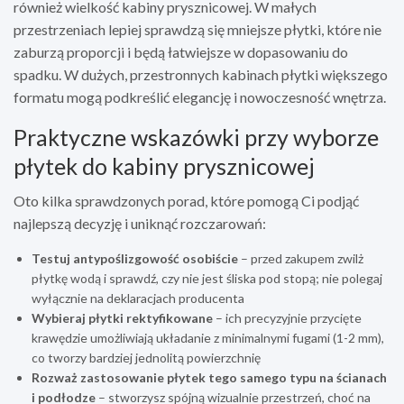
również wielkość kabiny prysznicowej. W małych
przestrzeniach lepiej sprawdzą się mniejsze płytki, które nie
zaburzą proporcji i będą łatwiejsze w dopasowaniu do
spadku. W dużych, przestronnych kabinach płytki większego
formatu mogą podkreślić elegancję i nowoczesność wnętrza.
Praktyczne wskazówki przy wyborze
płytek do kabiny prysznicowej
Oto kilka sprawdzonych porad, które pomogą Ci podjąć
najlepszą decyzję i uniknąć rozczarowań:
Testuj antypoślizgowość osobiście
– przed zakupem zwilż
płytkę wodą i sprawdź, czy nie jest śliska pod stopą; nie polegaj
wyłącznie na deklaracjach producenta
Wybieraj płytki rektyfikowane
– ich precyzyjnie przycięte
krawędzie umożliwiają układanie z minimalnymi fugami (1-2 mm),
co tworzy bardziej jednolitą powierzchnię
Rozważ zastosowanie płytek tego samego typu na ścianach
i podłodze
– stworzysz spójną wizualnie przestrzeń, choć na