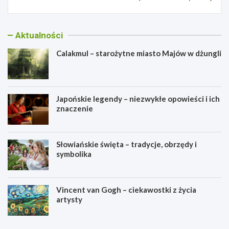
Aktualności
Calakmul – starożytne miasto Majów w dżungli
Japońskie legendy – niezwykłe opowieści i ich
znaczenie
Słowiańskie święta – tradycje, obrzędy i
symbolika
Vincent van Gogh – ciekawostki z życia
artysty
C
J
a
a