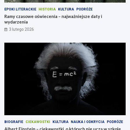
EPOKI LITERACKIE
HISTORIA
KULTURA
PODRÓŻE
Ramy czasowe oświecenia – najważniejsze daty i
wydarzenia
3 lutego 2026
BIOGRAFIE
CIEKAWOSTKI
KULTURA
NAUKA I ODKRYCIA
PODRÓŻE
Albert Einstein – ciekawostki, o których nie uczą w szkole