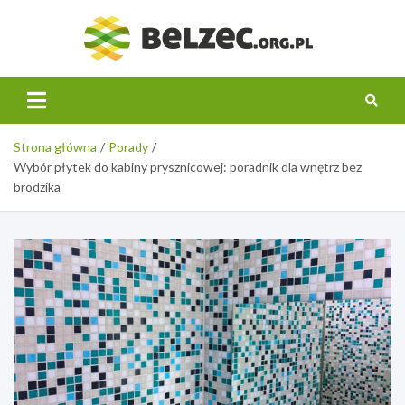
Skip
to
belzec.
content
Strona główna
Porady
Wybór płytek do kabiny prysznicowej: poradnik dla wnętrz bez
brodzika