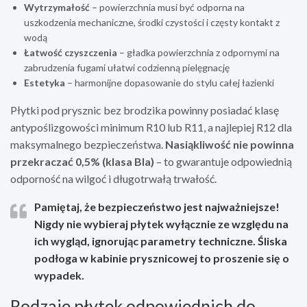
Wytrzymałość
– powierzchnia musi być odporna na
uszkodzenia mechaniczne, środki czystości i częsty kontakt z
wodą
Łatwość czyszczenia
– gładka powierzchnia z odpornymi na
zabrudzenia fugami ułatwi codzienną pielęgnację
Estetyka
– harmonijne dopasowanie do stylu całej łazienki
Płytki pod prysznic bez brodzika powinny posiadać klasę
antypoślizgowości minimum R10 lub R11, a najlepiej R12 dla
maksymalnego bezpieczeństwa.
Nasiąkliwość nie powinna
przekraczać 0,5% (klasa BIa)
– to gwarantuje odpowiednią
odporność na wilgoć i długotrwałą trwałość.
Pamiętaj, że bezpieczeństwo jest najważniejsze!
Nigdy nie wybieraj płytek wyłącznie ze względu na
ich wygląd, ignorując parametry techniczne. Śliska
podłoga w kabinie prysznicowej to proszenie się o
wypadek.
Rodzaje płytek odpowiednich do