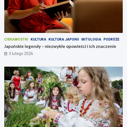
n
i
g
i
l
i
i
c
h
z
n
a
CIEKAWOSTKI
KULTURA
KULTURA JAPONII
MITOLOGIA
PODRÓŻE
c
Japońskie legendy – niezwykłe opowieści i ich znaczenie
z
3 lutego 2026
e
n
i
e