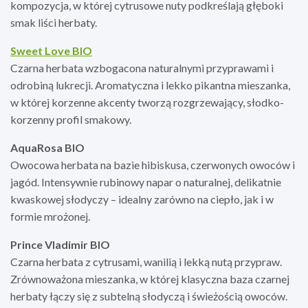
kompozycja, w której cytrusowe nuty podkreślają głęboki
smak liści herbaty.
Sweet Love BIO
Czarna herbata wzbogacona naturalnymi przyprawami i
odrobiną lukrecji. Aromatyczna i lekko pikantna mieszanka,
w której korzenne akcenty tworzą rozgrzewający, słodko-
korzenny profil smakowy.
AquaRosa BIO
Owocowa herbata na bazie hibiskusa, czerwonych owoców i
jagód. Intensywnie rubinowy napar o naturalnej, delikatnie
kwaskowej słodyczy – idealny zarówno na ciepło, jak i w
formie mrożonej.
Prince Vladimir BIO
Czarna herbata z cytrusami, wanilią i lekką nutą przypraw.
Zrównoważona mieszanka, w której klasyczna baza czarnej
herbaty łączy się z subtelną słodyczą i świeżością owoców.