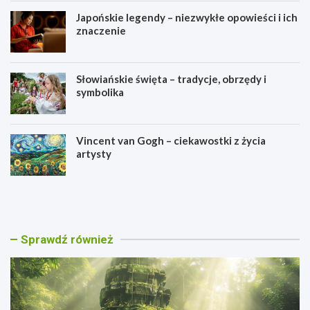
Japońskie legendy – niezwykłe opowieści i ich
znaczenie
Słowiańskie święta – tradycje, obrzędy i
symbolika
Vincent van Gogh – ciekawostki z życia
artysty
C
J
a
a
l
p
a
o
k
ń
Sprawdź również
m
s
u
k
l
i
–
e
s
l
t
e