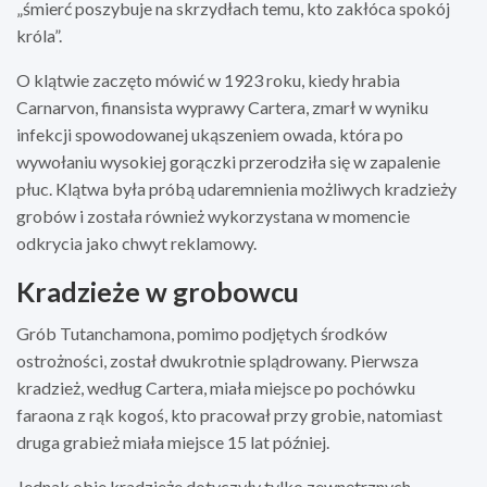
„śmierć poszybuje na skrzydłach temu, kto zakłóca spokój
króla”.
O klątwie zaczęto mówić w 1923 roku, kiedy hrabia
Carnarvon, finansista wyprawy Cartera, zmarł w wyniku
infekcji spowodowanej ukąszeniem owada, która po
wywołaniu wysokiej gorączki przerodziła się w zapalenie
płuc. Klątwa była próbą udaremnienia możliwych kradzieży
grobów i została również wykorzystana w momencie
odkrycia jako chwyt reklamowy.
Kradzieże w grobowcu
Grób Tutanchamona, pomimo podjętych środków
ostrożności, został dwukrotnie splądrowany. Pierwsza
kradzież, według Cartera, miała miejsce po pochówku
faraona z rąk kogoś, kto pracował przy grobie, natomiast
druga grabież miała miejsce 15 lat później.
Jednak obie kradzieże dotyczyły tylko zewnętrznych