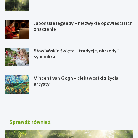
Japońskie legendy – niezwykłe opowieści i ich
znaczenie
Słowiańskie święta – tradycje, obrzędy i
symbolika
Vincent van Gogh – ciekawostki z życia
artysty
C
J
a
a
l
p
a
o
k
ń
Sprawdź również
m
s
u
k
l
i