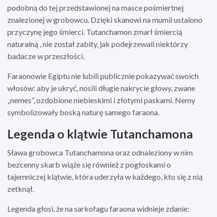
podobną do tej przedstawionej na masce pośmiertnej
znalezionej w grobowcu. Dzięki skanowi na mumii ustalono
przyczynę jego śmierci. Tutanchamon zmarł śmiercią
naturalną , nie został zabity, jak podejrzewali niektórzy
badacze w przeszłości.
Faraonowie Egiptu nie lubili publicznie pokazywać swoich
włosów: aby je ukryć, nosili długie nakrycie głowy, zwane
„nemes”, ozdobione niebieskimi i złotymi paskami. Nemy
symbolizowały boską naturę samego faraona.
Legenda o klątwie Tutanchamona
Sława grobowca Tutanchamona oraz odnaleziony w nim
bezcenny skarb wiąże się również z pogłoskami o
tajemniczej klątwie, która uderzyła w każdego, kto się z nią
zetknął.
Legenda głosi, że na sarkofagu faraona widnieje zdanie: