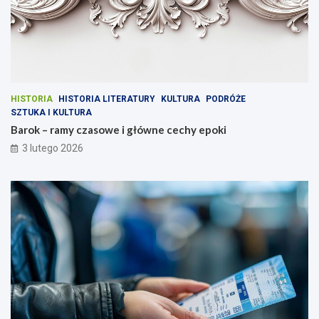
HISTORIA
HISTORIA LITERATURY
KULTURA
PODRÓŻE
SZTUKA I KULTURA
Barok – ramy czasowe i główne cechy epoki
3 lutego 2026