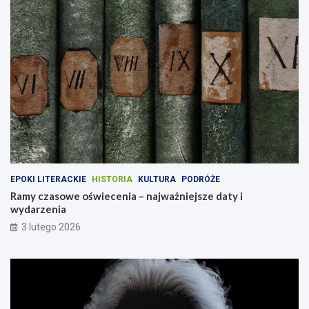
EPOKI LITERACKIE
HISTORIA
KULTURA
PODRÓŻE
Ramy czasowe oświecenia – najważniejsze daty i
wydarzenia
3 lutego 2026