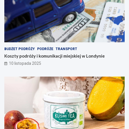
BUDŻET PODRÓŻY
PODRÓŻE
TRANSPORT
Koszty podróży i komunikacji miejskiej w Londynie
10 listopada 2025