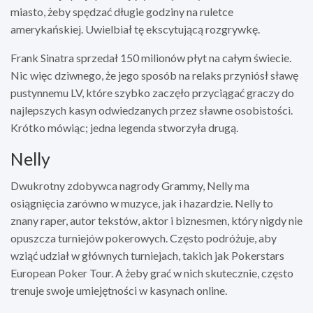
miasto, żeby spędzać długie godziny na ruletce
amerykańskiej. Uwielbiał tę ekscytującą rozgrywkę.
Frank Sinatra sprzedał 150 milionów płyt na całym świecie.
Nic więc dziwnego, że jego sposób na relaks przyniósł sławę
pustynnemu LV, które szybko zaczęło przyciągać graczy do
najlepszych kasyn odwiedzanych przez sławne osobistości.
Krótko mówiąc; jedna legenda stworzyła drugą.
Nelly
Dwukrotny zdobywca nagrody Grammy, Nelly ma
osiągnięcia zarówno w muzyce, jak i hazardzie. Nelly to
znany raper, autor tekstów, aktor i biznesmen, który nigdy nie
opuszcza turniejów pokerowych. Często podróżuje, aby
wziąć udział w głównych turniejach, takich jak Pokerstars
European Poker Tour. A żeby grać w nich skutecznie, często
trenuje swoje umiejętności w kasynach online.