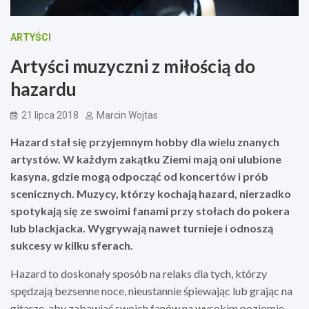
ARTYŚCI
Artyści muzyczni z miłością do
hazardu
21 lipca 2018
Marcin Wojtas
Hazard stał się przyjemnym hobby dla wielu znanych
artystów. W każdym zakątku Ziemi mają oni ulubione
kasyna, gdzie mogą odpocząć od koncertów i prób
scenicznych. Muzycy, którzy kochają hazard, nierzadko
spotykają się ze swoimi fanami przy stołach do pokera
lub blackjacka. Wygrywają nawet turnieje i odnoszą
sukcesy w kilku sferach.
Hazard to doskonały sposób na relaks dla tych, którzy
spędzają bezsenne noce, nieustannie śpiewając lub grając na
gitarze, aby zabawiać swoich fanów na wysokim poziomie.