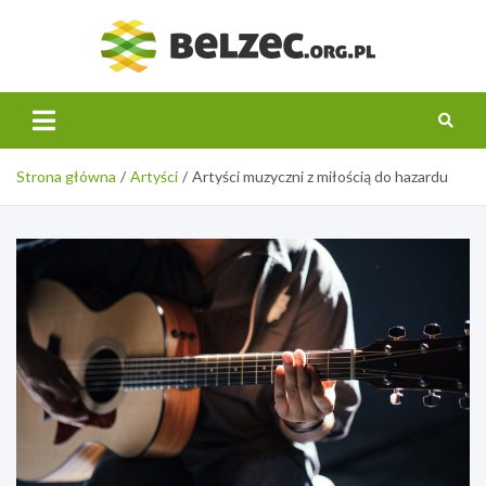
Skip
to
belzec.
content
Strona główna
Artyści
Artyści muzyczni z miłością do hazardu