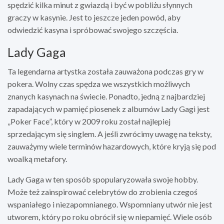
spędzić kilka minut z gwiazdą i być w pobliżu słynnych
graczy w kasynie. Jest to jeszcze jeden powód, aby
odwiedzić kasyna i spróbować swojego szczęścia.
Lady Gaga
Ta legendarna artystka została zauważona podczas gry w
pokera. Wolny czas spędza we wszystkich możliwych
znanych kasynach na świecie. Ponadto, jedną z najbardziej
zapadających w pamięć piosenek z albumów Lady Gagi jest
„Poker Face”, który w 2009 roku został najlepiej
sprzedającym się singlem. A jeśli zwrócimy uwagę na teksty,
zauważymy wiele terminów hazardowych, które kryją się pod
woalką metafory.
Lady Gaga w ten sposób spopularyzowała swoje hobby.
Może też zainspirować celebrytów do zrobienia czegoś
wspaniałego i niezapomnianego. Wspomniany utwór nie jest
utworem, który po roku obrócił się w niepamięć. Wiele osób