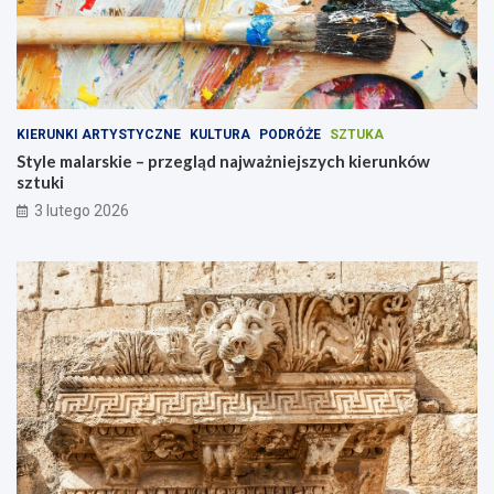
KIERUNKI ARTYSTYCZNE
KULTURA
PODRÓŻE
SZTUKA
Style malarskie – przegląd najważniejszych kierunków
sztuki
3 lutego 2026