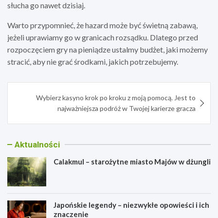
słucha go nawet dzisiaj.
Warto przypomnieć, że hazard może być świetną zabawą,
jeżeli uprawiamy go w granicach rozsądku. Dlatego przed
rozpoczęciem gry na pieniądze ustalmy budżet, jaki możemy
stracić, aby nie grać środkami, jakich potrzebujemy.
Nawigacja
Wybierz kasyno krok po kroku z moją pomocą. Jest to
wpisu
najważniejsza podróż w Twojej karierze gracza
Aktualności
Calakmul – starożytne miasto Majów w dżungli
Japońskie legendy – niezwykłe opowieści i ich
znaczenie