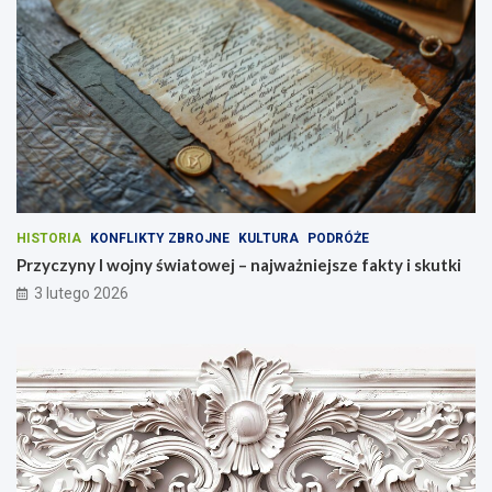
HISTORIA
KONFLIKTY ZBROJNE
KULTURA
PODRÓŻE
Przyczyny I wojny światowej – najważniejsze fakty i skutki
3 lutego 2026