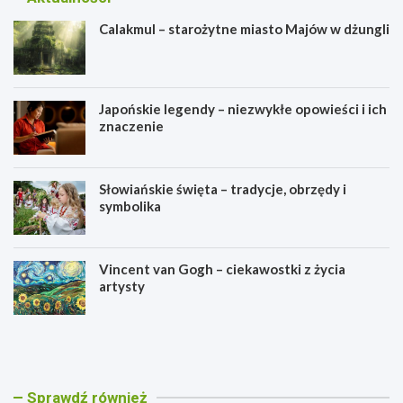
Calakmul – starożytne miasto Majów w dżungli
Japońskie legendy – niezwykłe opowieści i ich
znaczenie
Słowiańskie święta – tradycje, obrzędy i
symbolika
Vincent van Gogh – ciekawostki z życia
artysty
C
J
a
a
l
p
a
o
k
ń
Sprawdź również
m
s