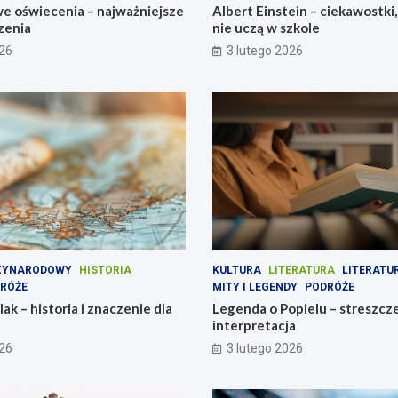
e oświecenia – najważniejsze
Albert Einstein – ciekawostki,
zenia
nie uczą w szkole
026
3 lutego 2026
DZYNARODOWY
HISTORIA
KULTURA
LITERATURA
LITERATU
RÓŻE
MITY I LEGENDY
PODRÓŻE
ak – historia i znaczenie dla
Legenda o Popielu – streszcze
interpretacja
026
3 lutego 2026