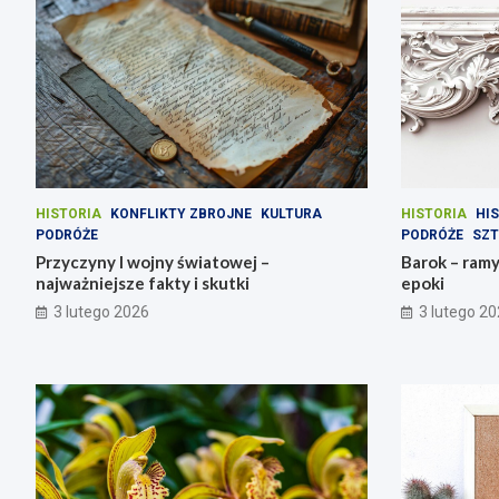
HISTORIA
KONFLIKTY ZBROJNE
KULTURA
HISTORIA
HIS
PODRÓŻE
PODRÓŻE
SZT
Przyczyny I wojny światowej –
Barok – ram
najważniejsze fakty i skutki
epoki
3 lutego 2026
3 lutego 2