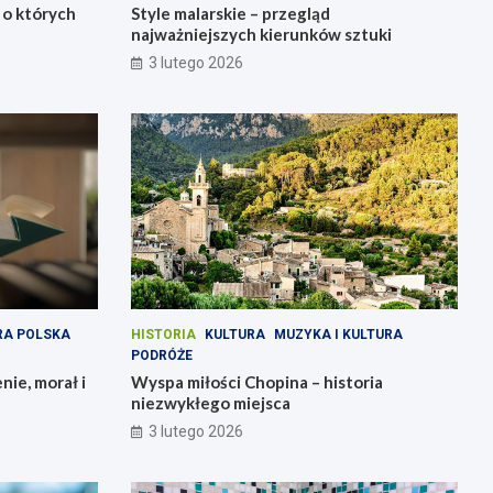
 o których
Style malarskie – przegląd
najważniejszych kierunków sztuki
3 lutego 2026
RA POLSKA
HISTORIA
KULTURA
MUZYKA I KULTURA
PODRÓŻE
nie, morał i
Wyspa miłości Chopina – historia
niezwykłego miejsca
3 lutego 2026