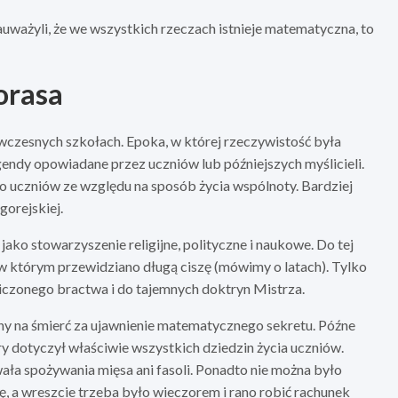
auważyli, że we wszystkich rzeczach istnieje matematyczna, to
orasa
wczesnych szkołach. Epoka, w której rzeczywistość była
egendy opowiadane przez uczniów lub późniejszych myślicieli.
go uczniów ze względu na sposób życia wspólnoty. Bardziej
gorejskiej.
ako stowarzyszenie religijne, polityczne i naukowe. Do tej
w którym przewidziano długą ciszę (mówimy o latach). Tylko
iczonego bractwa i do tajemnych doktryn Mistrza.
y na śmierć za ujawnienie matematycznego sekretu. Późne
y dotyczył właściwie wszystkich dziedzin życia uczniów.
wała spożywania mięsa ani fasoli. Ponadto nie można było
ę, a wreszcie trzeba było wieczorem i rano robić rachunek