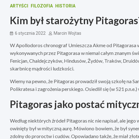
ARTYŚCI
FILOZOFIA
HISTORIA
Kim był starożytny Pitagoras
6 stycznia 2022
Marcin Wojtas
W Apollodoros chronograf Umieszcza Akme od Pitagorasa w 54
wykonywanych przez Pitagorasa w niemal całym znanym świec
Fenicjan, Chaldejczyków, Hindusów, Żydów, Traków, Druidó
skarbnicę mądrości ludzkości.
Wiemy na pewno, że Pitagoras prowadził swoją szkołę na Sam
Polikratesa i zagrożenia perskiego. Osiedlił się (w 521 p.n.e.)
Pitagoras jako postać mitycz
Według niektórych źródeł Pitagoras nic nie napisał, ale jego
owinięty był w mityczną aurę. Mówiono bowiem, że był syne
zdolny do proroctw i cudów. Opowiadano także, że miał złote 