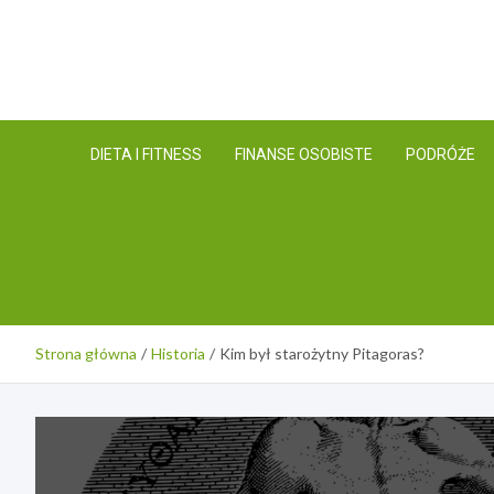
Skip
to
content
DIETA I FITNESS
FINANSE OSOBISTE
PODRÓŻE
Strona główna
Historia
Kim był starożytny Pitagoras?