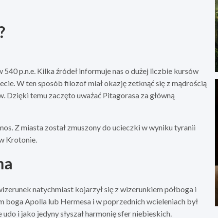
?
0 p.n.e. Kilka źródeł informuje nas o dużej liczbie kursów
ie. W ten sposób filozof miał okazję zetknąć się z mądrością
w. Dzięki temu zaczęto uważać Pitagorasa za główną
os. Z miasta został zmuszony do ucieczki w wyniku tyranii
 w Krotonie.
na
 wizerunek natychmiast kojarzył się z wizerunkiem półboga i
m boga Apolla lub Hermesa i w poprzednich wcieleniach był
udo i jako jedyny słyszał harmonię sfer niebieskich.