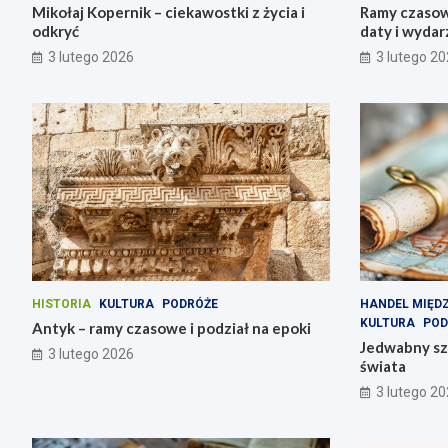
Mikołaj Kopernik – ciekawostki z życia i
Ramy czasow
odkryć
daty i wydar
3 lutego 2026
3 lutego 2
HISTORIA
KULTURA
PODRÓŻE
HANDEL MIĘ
KULTURA
POD
Antyk – ramy czasowe i podział na epoki
Jedwabny szl
3 lutego 2026
świata
3 lutego 2