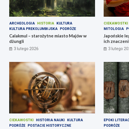
ARCHEOLOGIA
HISTORIA
KULTURA
CIEKAWOSTKI
KULTURA PREKOLUMBIJSKA
PODRÓŻE
MITOLOGIA
P
Calakmul – starożytne miasto Majów w
Japońskie le
dżungli
ich znaczen
3 lutego 2026
3 lutego 2
CIEKAWOSTKI
HISTORIA NAUKI
KULTURA
EPOKI LITERA
PODRÓŻE
POSTACIE HISTORYCZNE
PODRÓŻE