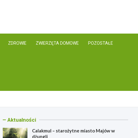
.org.pl
ZDROWIE
ZWIERZĘTA DOMOWE
POZOSTAŁE
Aktualności
Calakmul – starożytne miasto Majów w
dżungli