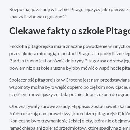
Rozpoznając zasadę w liczbie, Pitagorejczycy jako pierwsi z
znaczy liczbowa regularność.
Ciekawe fakty o szkole Pitag
Filozofia pitagorejska miała znaczne powodzenie w innych ó
przesiąknięta mitologią, o postaci Pitagorasa padły liczne l
Bardzo trudno jest odróżnić doktryny Pitagorasa od słów je
bowiem niż o szkole słuszne byłoby mówić o wspólnocie pita
Społeczność pitagorejska w Crotone jest nam przedstawiana j
wspólnoty można było wejść dopiero po ciężkim nowicjacie, 
część tych nowicjuszy została później dopuszczona do ogran
Obowiązywały surowe zasady. Hippasus został nawet skazan
źródła ukazują nam prawdziwy „katechizm pitagorejski”, któr
Konieczne było trzymanie się ścisłej diety, która nie obejmo
łamać chleba ani zbierać przedmiotów, które spadły na ziemi