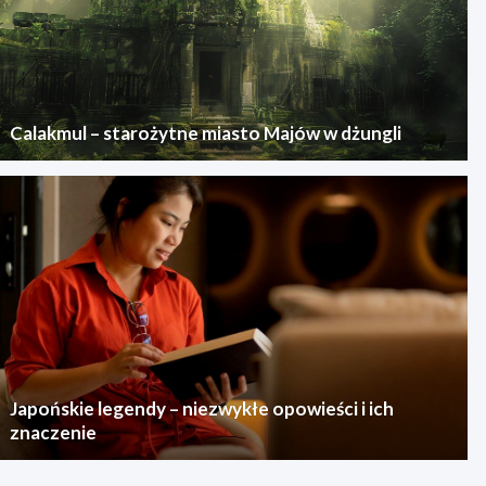
Calakmul – starożytne miasto Majów w dżungli
Japońskie legendy – niezwykłe opowieści i ich
znaczenie