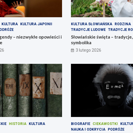
KULTURA
KULTURA JAPONII
KULTURA SŁOWIAŃSKA
RODZINA
ODRÓŻE
TRADYCJE LUDOWE
TRADYCJE RO
gendy – niezwykłe opowieści i
Słowiańskie święta – tradycje,
ie
symbolika
026
3 lutego 2026
CKIE
HISTORIA
KULTURA
BIOGRAFIE
CIEKAWOSTKI
KULTU
NAUKA I ODKRYCIA
PODRÓŻE