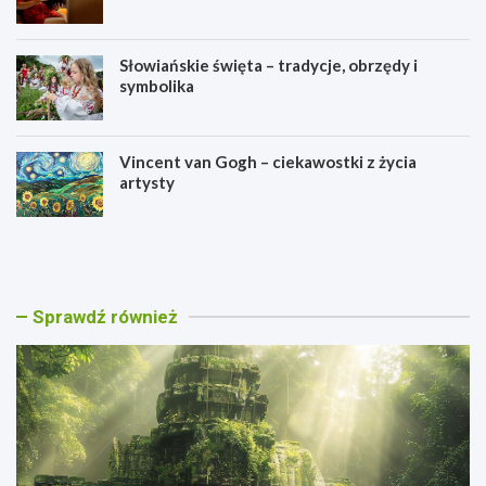
Słowiańskie święta – tradycje, obrzędy i
symbolika
Vincent van Gogh – ciekawostki z życia
artysty
C
J
a
a
l
p
a
o
k
ń
Sprawdź również
m
s
u
k
l
i
–
e
s
l
t
e
a
g
r
e
o
n