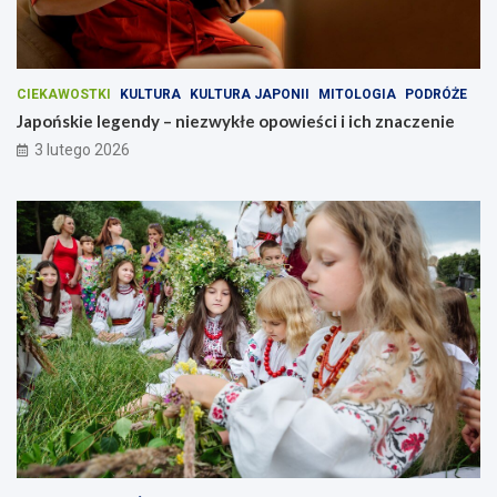
i
c
h
z
n
a
CIEKAWOSTKI
KULTURA
KULTURA JAPONII
MITOLOGIA
PODRÓŻE
c
Japońskie legendy – niezwykłe opowieści i ich znaczenie
z
3 lutego 2026
e
n
i
e