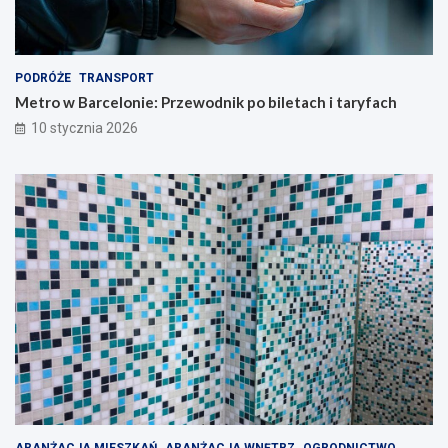
PODRÓŻE
TRANSPORT
Metro w Barcelonie: Przewodnik po biletach i taryfach
10 stycznia 2026
ARANŻACJA MIESZKAŃ
ARANŻACJA WNĘTRZ
OGRODNICTWO