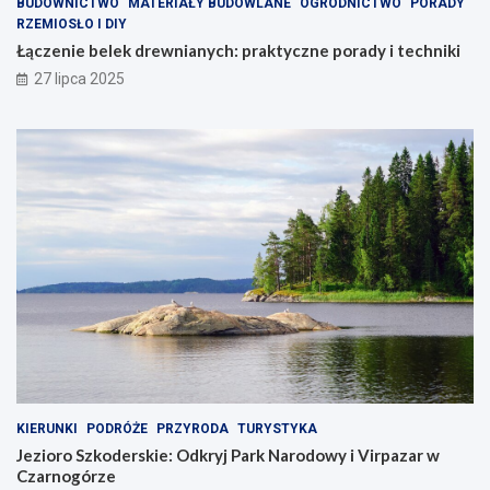
BUDOWNICTWO
MATERIAŁY BUDOWLANE
OGRODNICTWO
PORADY
RZEMIOSŁO I DIY
Łączenie belek drewnianych: praktyczne porady i techniki
27 lipca 2025
KIERUNKI
PODRÓŻE
PRZYRODA
TURYSTYKA
Jezioro Szkoderskie: Odkryj Park Narodowy i Virpazar w
Czarnogórze