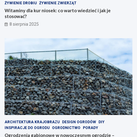
ŻYWIENIE DROBIU
ŻYWIENIE ZWIERZĄT
Witaminy dla kur niosek: co warto wiedzieć i jak je
stosować?
8 sierpnia 2025
ARCHITEKTURA KRAJOBRAZU
DESIGN OGRODÓW
DIY
INSPIRACJE DO OGRODU
OGRODNICTWO
PORADY
Ogrodzenia gabionowe w nowoczesnym ogrodzie –