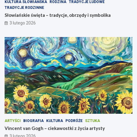
KULTURA SŁOWIAŃSKA
RODZINA
TRADYCJE LUDOWE
TRADYCJE RODZINNE
Słowiańskie święta – tradycje, obrzędy i symbolika
3 lutego 2026
ARTYŚCI
BIOGRAFIA
KULTURA
PODRÓŻE
SZTUKA
Vincent van Gogh – ciekawostki z życia artysty
3 lutego 2026