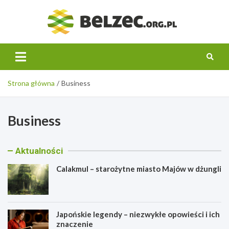
Skip
to
belzec.
content
Strona główna
Business
Business
Aktualności
Calakmul – starożytne miasto Majów w dżungli
Japońskie legendy – niezwykłe opowieści i ich
znaczenie