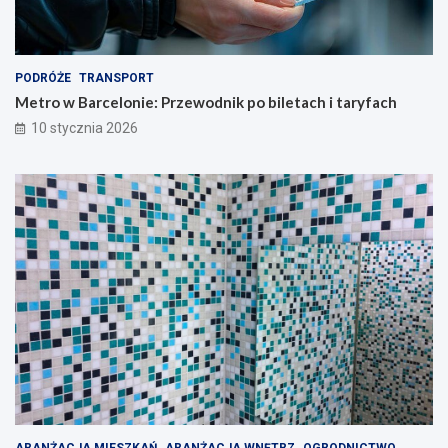
PODRÓŻE
TRANSPORT
Metro w Barcelonie: Przewodnik po biletach i taryfach
10 stycznia 2026
ARANŻACJA MIESZKAŃ
ARANŻACJA WNĘTRZ
OGRODNICTWO