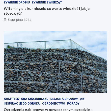
ŻYWIENIE DROBIU
ŻYWIENIE ZWIERZĄT
Witaminy dla kur niosek: co warto wiedzieć i jak je
stosować?
8 sierpnia 2025
ARCHITEKTURA KRAJOBRAZU
DESIGN OGRODÓW
DIY
INSPIRACJE DO OGRODU
OGRODNICTWO
PORADY
Ogrodzenia gabionowe w nowoczesnym ogrodzie –