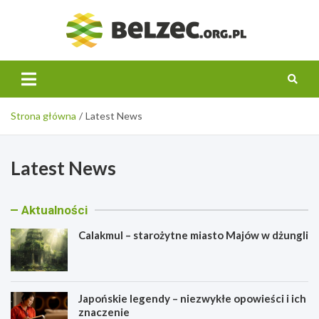
Skip
to
belzec.
content
Strona główna
Latest News
Latest News
Aktualności
Calakmul – starożytne miasto Majów w dżungli
Japońskie legendy – niezwykłe opowieści i ich
znaczenie