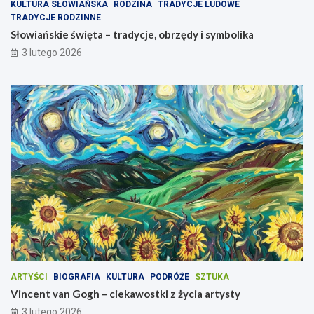
KULTURA SŁOWIAŃSKA
RODZINA
TRADYCJE LUDOWE
TRADYCJE RODZINNE
Słowiańskie święta – tradycje, obrzędy i symbolika
3 lutego 2026
ARTYŚCI
BIOGRAFIA
KULTURA
PODRÓŻE
SZTUKA
Vincent van Gogh – ciekawostki z życia artysty
3 lutego 2026