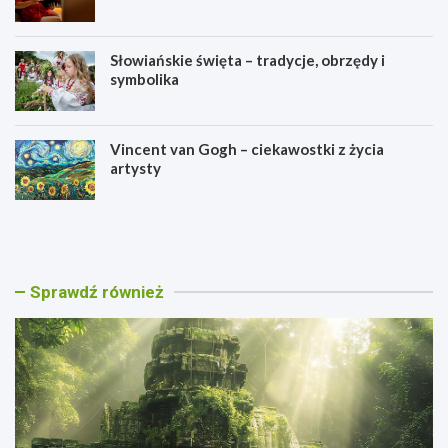
Słowiańskie święta – tradycje, obrzędy i
symbolika
Vincent van Gogh – ciekawostki z życia
artysty
C
J
a
a
l
p
a
o
k
ń
Sprawdź również
m
s
u
k
l
i
–
e
s
l
t
e
a
g
r
e
o
n