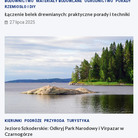
BUDOWNICTWO
MATERIAŁY BUDOWLANE
OGRODNICTWO
PORADY
RZEMIOSŁO I DIY
Łączenie belek drewnianych: praktyczne porady i techniki
27 lipca 2025
KIERUNKI
PODRÓŻE
PRZYRODA
TURYSTYKA
Jezioro Szkoderskie: Odkryj Park Narodowy i Virpazar w
Czarnogórze