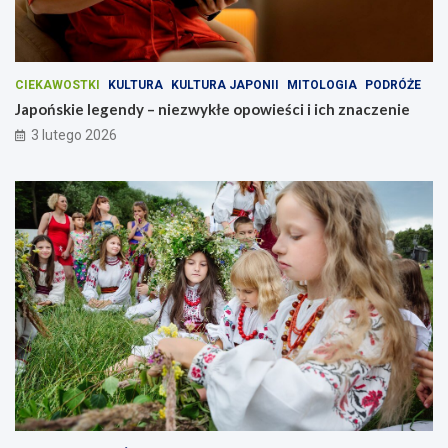
i
c
h
z
n
a
CIEKAWOSTKI
KULTURA
KULTURA JAPONII
MITOLOGIA
PODRÓŻE
c
Japońskie legendy – niezwykłe opowieści i ich znaczenie
z
3 lutego 2026
e
n
i
e